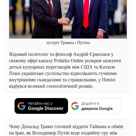
зустріч Трампа і Путіна
Відомий політолог та філософ Андрій Єрмолаєв у
свіжому ефірі каналу Politeka Online розкрив шокуючі
деталі кулуарних переговорів між США та Китаєм.
Поки українське суспільство відволікають гучними
внутрішніми скандалами та страшилками, у Пекіні
відбувся великий геополітичний розмін.
Читайте нас у
Додайте в
Google Discover
джерела Google
Чому Дональд Трамп готовий віддати Тайвань в обмін
на Іран, як Володимир Путін веде подвійну гру між