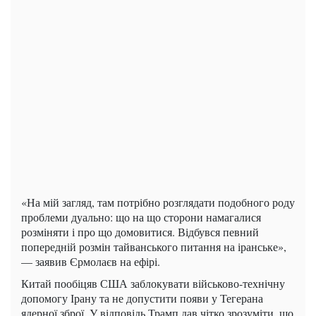
«На мій загляд, там потрібно розглядати подобного роду
проблеми дуально: що на що сторони намагалися
розміняти і про що домовитися. Відбувся певний
попередній розмін тайванського питання на іранське»,
— заявив Єрмолаєв на ефірі.
Китай пообіцяв США заблокувати військово-технічну
допомогу Ірану та не допустити появи у Тегерана
ядерної зброї. У відповідь Трамп дав чітко зрозуміти, що