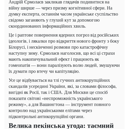
Андрій Єрмолаєв закликав глядачів подивитися на
війну ширше — через призму когнітивної сфери. На
думку експерта, останнім часом українське суспільство
свідомо заганяють у глухий кут за допомогою
скоординованих інформаційних хвиль.
Це і раптове повернення ядерних погроз від російських
ідеологів, і лякалки про відкриття нового фронту з боку
Білорусі, і нескінченні розмови про катастрофічну
наступну зиму. Єрмолаєв наголосив, що всі ці страхи
мають накопичувальний ефект і працюють як
гомеопатія — вони паралізують волю людей, змушуючи
їх думати про втечу чи капітуляцію.
Усе це відбувається на тлі гучних антикорупційних
скандалів усередині України, які, за словами філософа,
вигідні як Росії, так і США. Для Москви це спосіб
показати світові «неспроможність українського
режиму», а для Вашингтона — інструмент повного
контролю над українськими елітами через
підконтрольні антикорупційні органи.
Велика пекінська угода: таємний