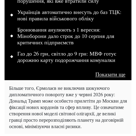
порушення, які вже втратили силу
Українців автоматично внесуть до баз ТЦК:
нові правила військового обліку
Бронювання анулюють з 1 вересня:
Міноборони дало строк до 10 серпня для
критичних підприємств
Газ до 26 грн, світло до 9 грн: МВФ готує
дорожню карту подорожчання комуналки
Показати ще
Більше того, Єрмолаєв не виключив шокуючого
дипломатичного повороту вже у червні 2026 року:
Дональд Трамп може особисто прилетіти до Москви для
фіксації нових кордонів та сфер впливу. Це означатиме
створення нової моделі світової олігархії, де великі
гравці просто перерозподіляють планету на договірній
основі, мінімізуючи власні ризики.