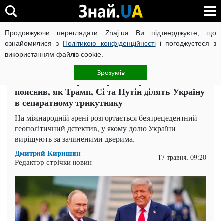
Продовжуючи переглядати Znaj.ua Ви підтверджуєте, що
ВІЙНА РОСІЇ ПРОТИ УКРАЇНИ
КОРОНАВІРУС В УКРАЇНІ І
ознайомилися з
Політикою конфіденційності
і погоджуєтеся з
використанням файлів cookie.
Головна
Політика
ЧИТАТЬ НА РУССКОМ
Зрозумів
Таємна змова трьох держав: Єрмолаєв
пояснив, як Трамп, Сі та Путін ділять Україну
в сепаратному трикутнику
На міжнародній арені розгортається безпрецедентний
геополітичний детектив, у якому долю України
вирішують за зачиненими дверима.
Дмитрий Киришин
17 травня, 09:20
Редактор стрічки новин