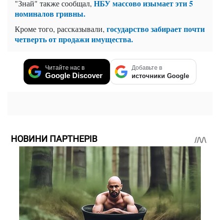
НБУ массово изымает эти 5
"Знай" также сообщал,
номиналов гривны.
государство забирает почти
Кроме того, рассказывали,
четверть от продажи имущества.
Читайте нас в
Добавьте в
Google Discover
источники Google
НОВИНИ ПАРТНЕРІВ