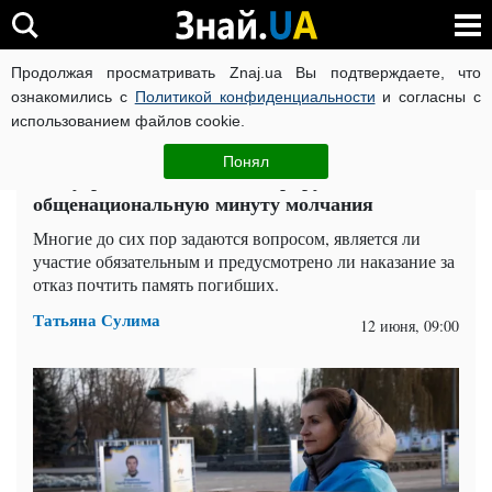
Продолжая просматривать Znaj.ua Вы подтверждаете, что
ВОЙНА РОССИИ ПРОТИВ УКРАИНЫ
КОРОНАВИРУС В 
ознакомились с
Политикой конфиденциальности
и согласны с
использованием файлов cookie.
Главная
Общество
ЧИТАТИ УКРАЇНСЬКОЮ
Понял
Что угрожает тем, кто игнорирует
общенациональную минуту молчания
Многие до сих пор задаются вопросом, является ли
участие обязательным и предусмотрено ли наказание за
отказ почтить память погибших.
Татьяна Сулима
12 июня, 09:00