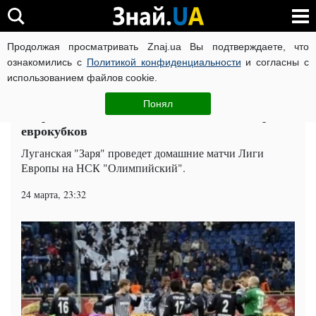
Продолжая просматривать Znaj.ua Вы подтверждаете, что
ВОЙНА РОССИИ ПРОТИВ УКРАИНЫ
КОРОНАВИРУС В 
ознакомились с
Политикой конфиденциальности
и согласны с
использованием файлов cookie.
Главная
Спорт
ЧИТАТИ УКРАЇНСЬКОЮ
Понял
"Заря" займет НСК "Олимпийский" на время
еврокубков
Луганская "Заря" проведет домашние матчи Лиги
Европы на НСК "Олимпийский".
24 марта, 23:32