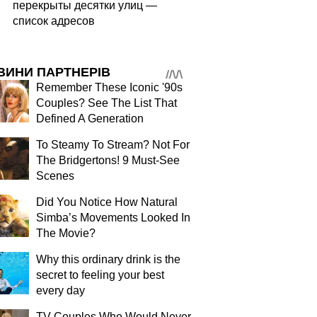
перекрыты десятки улиц —
список адресов
ВИНИ ПАРТНЕРІВ
Remember These Iconic '90s
Couples? See The List That
Defined A Generation
To Steamy To Stream? Not For
The Bridgertons! 9 Must-See
Scenes
Did You Notice How Natural
Simba’s Movements Looked In
The Movie?
Why this ordinary drink is the
secret to feeling your best
every day
TV Couples Who Would Never