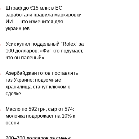
Штраф до €15 млн: в ЕС
5
заработали правила маркировки
ИИ — что изменится для
украинцев
Усик купил поддельный "Rolex" за
5
100 долларов: «Фиг кто подумает,
что он паленый»
Азербайджан готов поставлять
5
газ Украине: подземные
хранилища станут ключом к
сделке
Масло по 592 грн, сыр от 574:
5
молочка подорожает на 10% к
осени
200–700 долларов за смену:
5