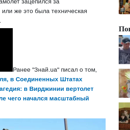
самолет зацепился за
 или же это была техническая
.
По
Ранее "Знай.uа" писал о том,
юля, в Соединенных Штатах
агедия: в Вирджинии вертолет
сле чего начался масштабный