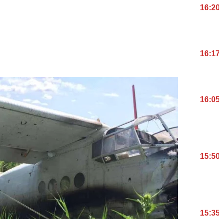
16:2
16:1
16:0
15:5
15:3