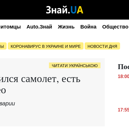
питомцы
Auto.Знай
Жизнь
Война
Общество
НЫ
КОРОНАВИРУС В УКРАИНЕ И МИРЕ
НОВОСТИ ДНЯ
По
ЧИТАТИ УКРАЇНСЬКОЮ
ился самолет, есть
18:0
ео
варии
17:5