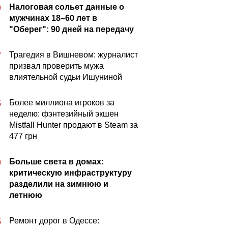
Налоговая сольет данные о
0
мужчинах 18–60 лет в
"Оберег": 90 дней на передачу
Трагедия в Вишневом: журналист
7
призвал проверить мужа
влиятельной судьи Ишуниной
Более миллиона игроков за
5
неделю: фэнтезийный экшен
Mistfall Hunter продают в Steam за
477 грн
Больше света в домах:
0
критическую инфраструктуру
разделили на зимнюю и
летнюю
Ремонт дорог в Одессе:
5