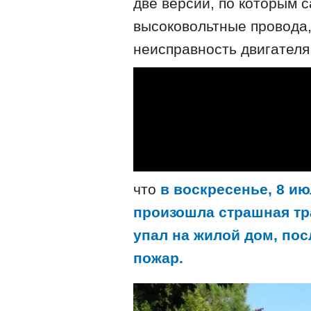
две версии, по которым 
высоковольтные провода,
неисправность двигателя
что
в воскресенье, 8 и
произошла страшная тр
упал на жилой дом, по
пожар.