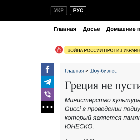
УКР
РУС
Главная
Досье
Домашние 
ВОЙНА РОССИИ ПРОТИВ УКРАИ
Главная
Шоу-бизнес
Греция не пуст
Министерство культуры
Gucci в проведении поди
который является памя
ЮНЕСКО.