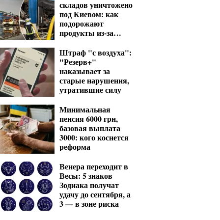
складов уничтожено
под Киевом: как
подорожают
продукты из-за
ударов РФ
Штраф "с воздуха":
"Резерв+"
наказывает за
старые нарушения,
утратившие силу
Минимальная
пенсия 6000 грн,
базовая выплата
3000: кого коснется
реформа
Венера переходит в
Весы: 5 знаков
Зодиака получат
удачу до сентября, а
3 — в зоне риска