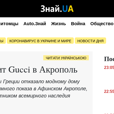
питомцы
Auto.Знай
Жизнь
Война
Общество
НЫ
КОРОНАВИРУС В УКРАИНЕ И МИРЕ
НОВОСТИ ДНЯ
По
ЧИТАТИ УКРАЇНСЬКОЮ
ит Gucci в Акрополь
23:0
 Греции отказало модному дому
умного показа в Афинском Акрополе,
22:5
тником всемирного наследия