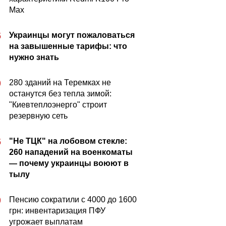
Max
Украинцы могут пожаловаться
5
на завышенные тарифы: что
нужно знать
280 зданий на Теремках не
0
останутся без тепла зимой:
"Киевтеплоэнерго" строит
резервную сеть
"Не ТЦК" на лобовом стекле:
5
260 нападений на военкоматы
— почему украинцы воюют в
тылу
Пенсию сократили с 4000 до 1600
0
грн: инвентаризация ПФУ
угрожает выплатам