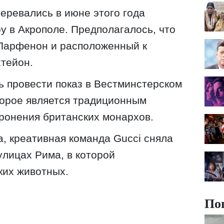
еревались в июне этого года
у в Акрополе. Предполагалось, что
 Парфенон и расположенный к
хтейон.
сь провести показ в Вестминстерском
торое является традиционным
ронения британских монархов.
a, креативная команда Gucci сняла
лицах Рима, в которой
ких животных.
По