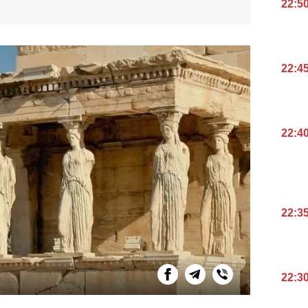
22:5
22:4
22:4
22:3
22:3