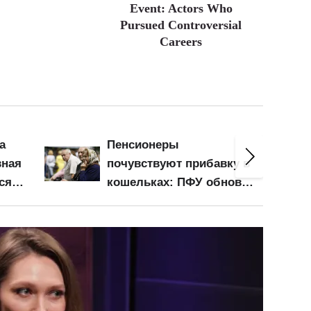
Event: Actors Who
Pursued Controversial
Careers
100 000 кв.м складов
у в
уничтожено под Киевом:
овил
как подорожают
для
продукты из-за ударов
РФ