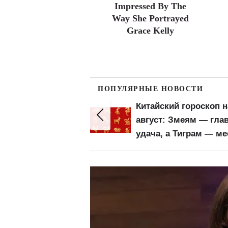
Impressed By The
Way She Portrayed
Grace Kelly
ПОПУЛЯРНЫЕ НОВОСТИ
ий гороскоп на
Пенсионеры
 Змеям — главная
почувствуют прибавк
а Тиграм — месяц
кошельках: ПФУ обн
ний
важный показатель 
расчета выплат