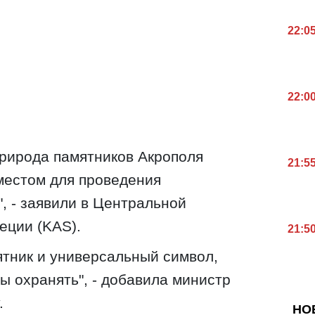
22:0
22:0
природа памятников Акрополя
21:5
местом для проведения
, - заявили в Центральной
еции (KAS).
21:5
тник и универсальный символ,
ы охранять", - добавила министр
.
НО