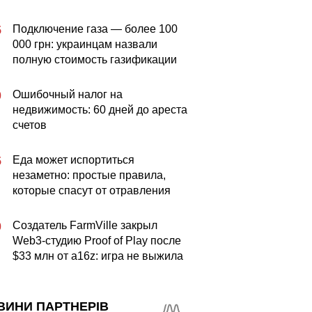
Подключение газа — более 100
5
000 грн: украинцам назвали
полную стоимость газификации
Ошибочный налог на
0
недвижимость: 60 дней до ареста
счетов
Еда может испортиться
5
незаметно: простые правила,
которые спасут от отравления
Создатель FarmVille закрыл
0
Web3-студию Proof of Play после
$33 млн от a16z: игра не выжила
ВИНИ ПАРТНЕРІВ