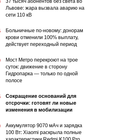
37 тысяч абонентов без света во
0
Львове: жара вызвала аварию на
сети 110 кВ
Больничные по-новому: донорам
5
крови отменили 100% выплату,
действует переходный период
Мост Метро перекроют на трое
0
суток: движение в сторону
Гидропарка — только по одной
полосе
Сокращение оснований для
5
отсрочки: готовят ли новые
изменения в мобилизации
Аккумулятор 9070 мАч и зарядка
0
100 Вт: Xiaomi раскрыла полные
характеристики Redmi K100 Pro