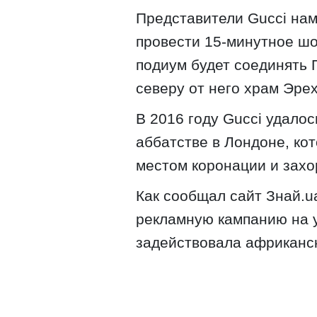
Представители Gucci нам
провести 15-минутное шо
подиум будет соединять
северу от него храм Эре
В 2016 году Gucci удало
аббатстве в Лондоне, ко
местом коронации и захо
Как сообщал сайт Знай.u
рекламную кампанию на у
задействовала африканс