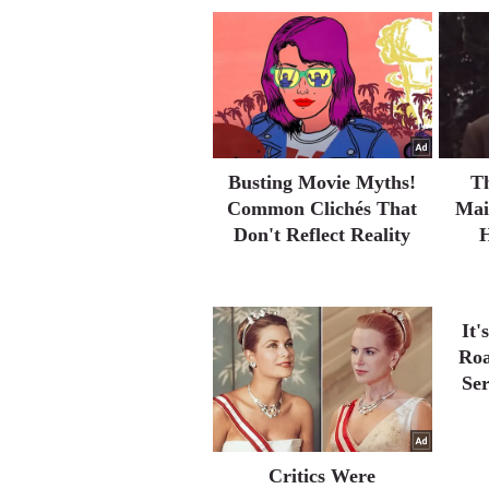
Busting Movie Myths!
T
Common Clichés That
Mai
Don't Reflect Reality
H
It
Roa
Ser
Critics Were