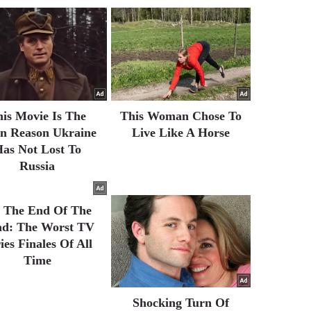
his Movie Is The
This Woman Chose To
n Reason Ukraine
Live Like A Horse
as Not Lost To
Russia
's The End Of The
d: The Worst TV
ies Finales Of All
Time
Shocking Turn Of