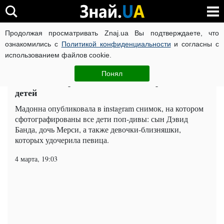
Продолжая просматривать Znaj.ua Вы подтверждаете, что
ВОЙНА РОССИИ ПРОТИВ УКРАИНЫ
КОРОНАВИРУС В 
ознакомились с
Политикой конфиденциальности
и согласны с
использованием файлов cookie.
Главная
Шоу-бизнес
ЧИТАТИ УКРАЇНСЬКОЮ
Понял
Мадонна впервые показала всех приемных
детей
Мадонна опубликовала в instagram снимок, на котором
сфотографированы все дети поп-дивы: сын Дэвид
Банда, дочь Мерси, а также девочки-близняшки,
которых удочерила певица.
4 марта, 19:03