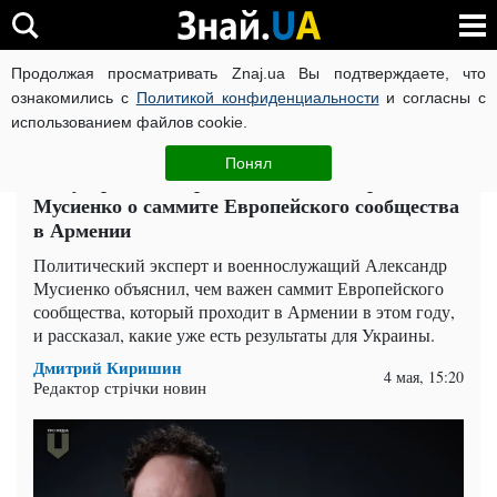
Продолжая просматривать Znaj.ua Вы подтверждаете, что
ВОЙНА РОССИИ ПРОТИВ УКРАИНЫ
КОРОНАВИРУС В 
ознакомились с
Политикой конфиденциальности
и согласны с
использованием файлов cookie.
Главная
Политика
ЧИТАТИ УКРАЇНСЬКОЮ
Понял
Это удар под дых россии, – Александр
Мусиенко о саммите Европейского сообщества
в Армении
Политический эксперт и военнослужащий Александр
Мусиенко объяснил, чем важен саммит Европейского
сообщества, который проходит в Армении в этом году,
и рассказал, какие уже есть результаты для Украины.
Дмитрий Киришин
4 мая, 15:20
Редактор стрічки новин