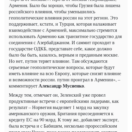
Армения. Было бы хорошо, чтобы Грузия была лишена
российского влияния, чтобы уменьшились
геополитические влияния россии на этот регион. Это
поддерживает, кстати, и Турция, которая налаживает
взаимодействие с Арменией, максимально стремится
использовать Армению как транзитное государство для
соединения с Азербайджаном. И саммит проходит в
государстве ОДКБ, представьте себе, какое должно
было бы быть, казалось, верным и преданным москве.
Но нет, путин теряет влияние. Там обсуждаются
серьезные геополитические вопросы, которые будут
иметь влияние на всю Европу, которые снизят влияние
и возможности россии. путин проиграл в Армении», –
Александр Мусиенко
комментирует
.
Между тем, отмечает он, Зеленский уже провел
продуктивные встречи с европейскими лидерами, как
результат – Норвегия выделяет 1 млрд на закупку
американского оружия, Британия присоединяется к
кредиту ЕС на 90 млрд. К тому же, добавляет эксперт,
была встреча и с Бабишем, несколько пророссийским
премьером Чехии, тоже важно поддерживать контакт.