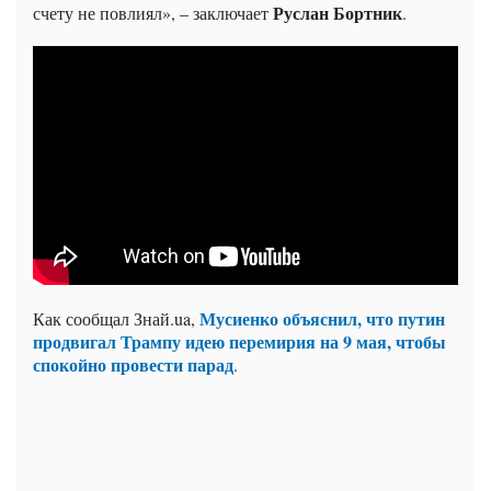
Руслан Бортник
счету не повлиял», – заключает
.
Мусиенко объяснил, что путин
Как сообщал Знай.ua,
продвигал Трампу идею перемирия на 9 мая, чтобы
спокойно провести парад
.