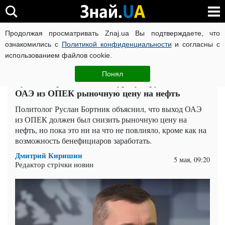
Продолжая просматривать Znaj.ua Вы подтверждаете, что
ВОЙНА РОССИИ ПРОТИВ УКРАИНЫ
КОРОНАВИРУС В 
ознакомились с
Политикой конфиденциальности
и согласны с
использованием файлов cookie.
Главная
Политика
ЧИТАТИ УКРАЇНСЬКОЮ
Понял
Руслан Бортник оценил, урегулирует ли выход
ОАЭ из ОПЕК рыночную цену на нефть
Политолог Руслан Бортник объяснил, что выход ОАЭ
из ОПЕК должен был снизить рыночную цену на
нефть, но пока это ни на что не повлияло, кроме как на
возможность бенефициаров заработать.
Дмитрий Киришин
5 мая, 09:20
Редактор стрічки новин