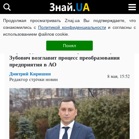
Продолжая просматривать Znaj.ua Вы подтверждаете, что
ВОЙНА РОССИИ ПРОТИВ УКРАИНЫ
КОРОНАВИРУС В 
ознакомились с
Политикой конфиденциальности
и согласны с
использованием файлов cookie.
Главная
Политика
ЧИТАТИ УКРАЇНСЬКОЮ
Понял
Перезагрузка ГП "Леса Украины": Игорь
Зубович возглавит процесс преобразования
предприятия в АО
Дмитрий Киришин
8 мая, 15:52
Редактор стрічки новин