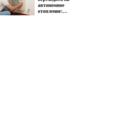
автономное
отопление:
государство
компенсирует
расходы