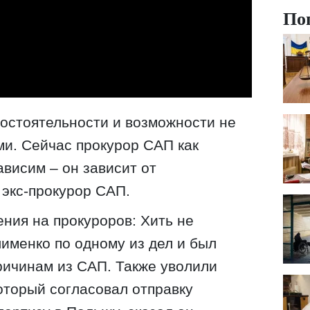
По
остоятельности и возможности не
ми. Сейчас прокурор САП как
ависим – он зависит от
 экс-прокурор САП.
ния на прокуроров: Хить не
лименко по одному из дел и был
ричинам из САП. Также уволили
оторый согласовал отправку