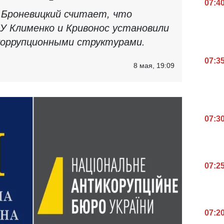
07:4
 Броневицкий считает, что
У Клименко и Кривонос установили
коррупционными структурами.
07:3
8 мая, 19:09
07:3
07:2
07:2