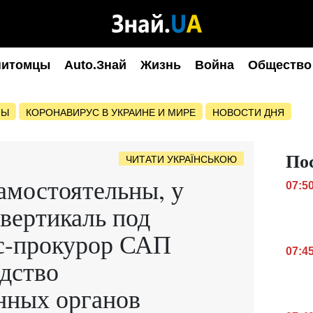
питомцы
Auto.Знай
Жизнь
Война
Общество
НЫ
КОРОНАВИРУС В УКРАИНЕ И МИРЕ
НОВОСТИ ДНЯ
По
ЧИТАТИ УКРАЇНСЬКОЮ
амостоятельны, у
07:5
вертикаль под
кс-прокурор САП
07:4
дство
нных органов