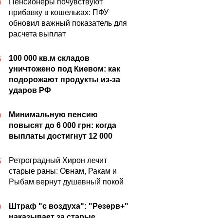
Пенсионеры почувствуют
0
прибавку в кошельках: ПФУ
обновил важный показатель для
расчета выплат
100 000 кв.м складов
5
уничтожено под Киевом: как
подорожают продукты из-за
ударов РФ
Минимальную пенсию
0
повысят до 6 000 грн: когда
выплаты достигнут 12 000
Ретроградный Хирон лечит
5
старые раны: Овнам, Ракам и
Рыбам вернут душевный покой
Штраф "с воздуха": "Резерв+"
0
наказывает за старые