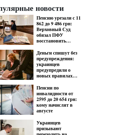
пулярные новости
Пенсию урезали с 11
862 до 9 486 грн:
Верховный Суд
обязал ПФУ
восстановить
выплаты
Деньги спишут без
предупреждения:
украинцев
предупредили о
новых правилах
взыскания долгов
Пенсии по
инвалидности от
2595 до 20 654 грн:
кому начислят в
августе
Украинцев
призывают
переходить на