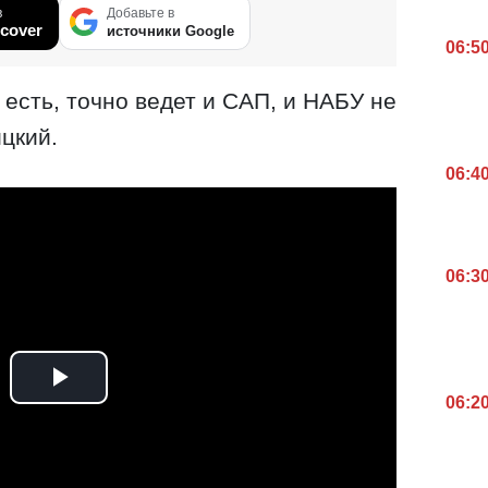
в
Добавьте в
cover
источники Google
06:5
 есть, точно ведет и САП, и НАБУ не
цкий.
06:4
06:3
06:2