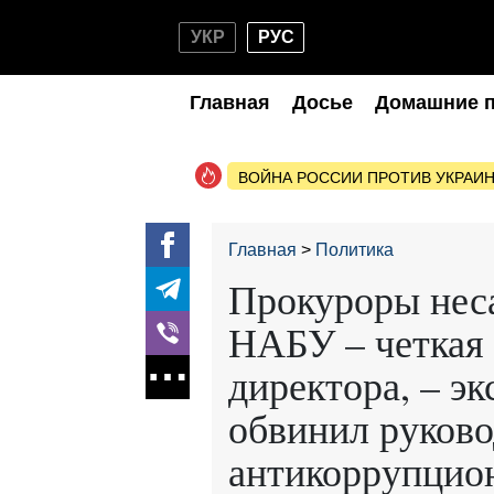
УКР
РУС
Главная
Досье
Домашние 
ВОЙНА РОССИИ ПРОТИВ УКРАИ
Главная
Политика
Прокуроры нес
НАБУ – четкая 
директора, – э
обвинил руково
антикоррупцио