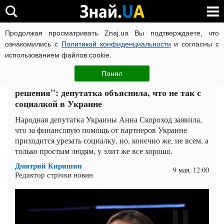
Продолжая просматривать Znaj.ua Вы подтверждаете, что
ВОЙНА РОССИИ ПРОТИВ УКРАИНЫ
КОРОНАВИРУС В 
ознакомились с
Политикой конфиденциальности
и согласны с
использованием файлов cookie.
Главная
Политика
ЧИТАТИ УКРАЇНСЬКОЮ
Понял
"Нет политической воли и политичного
решения": депутатка объяснила, что не так с
социалкой в Украине
Народная депутатка Украины Анна Скороход заявила,
что за финансовую помощь от партнеров Украине
приходится урезать социалку, но, конечно же, не всем, а
только простым людям, у элит же все хорошо.
Дмитрий Киришин
9 мая, 12:00
Редактор стрічки новин