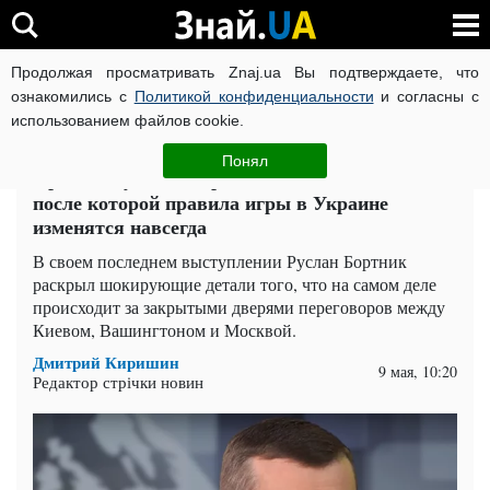
Продолжая просматривать Znaj.ua Вы подтверждаете, что
ВОЙНА РОССИИ ПРОТИВ УКРАИНЫ
КОРОНАВИРУС В 
ознакомились с
Политикой конфиденциальности
и согласны с
использованием файлов cookie.
Главная
Политика
ЧИТАТИ УКРАЇНСЬКОЮ
Понял
Прогноз Руслана Бортника: 20 мая – дата,
после которой правила игры в Украине
изменятся навсегда
В своем последнем выступлении Руслан Бортник
раскрыл шокирующие детали того, что на самом деле
происходит за закрытыми дверями переговоров между
Киевом, Вашингтоном и Москвой.
Дмитрий Киришин
9 мая, 10:20
Редактор стрічки новин