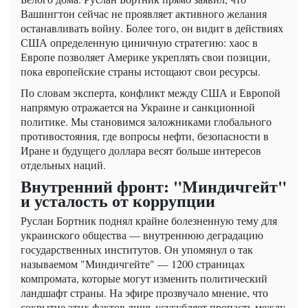
Вашингтон сейчас не проявляет активного желания
останавливать войну. Более того, он видит в действиях
США определенную циничную стратегию: хаос в
Европе позволяет Америке укреплять свои позиции,
пока европейские страны истощают свои ресурсы.
По словам эксперта, конфликт между США и Европой
напрямую отражается на Украине и санкционной
политике. Мы становимся заложниками глобального
противостояния, где вопросы нефти, безопасности в
Иране и будущего доллара весят больше интересов
отдельных наций.
Внутренний фронт: "Миндичгейт"
и усталость от коррупции
Руслан Бортник поднял крайне болезненную тему для
украинского общества — внутреннюю деградацию
государственных институтов. Он упомянул о так
называемом "Миндичгейте" — 1200 страницах
компромата, которые могут изменить политический
ландшафт страны. На эфире прозвучало мнение, что
сокрытие этих фактов лишь усугубляет пропасть между