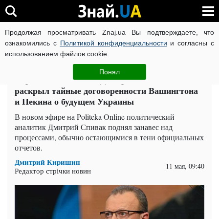
Продолжая просматривать Znaj.ua Вы подтверждаете, что
ВОЙНА РОССИИ ПРОТИВ УКРАИНЫ
КОРОНАВИРУС В 
ознакомились с
Политикой конфиденциальности
и согласны с
использованием файлов cookie.
Главная
Политика
ЧИТАТИ УКРАЇНСЬКОЮ
Понял
Игра на выживание: Дмитрий Спивак
раскрыл тайные договоренности Вашингтона
и Пекина о будущем Украины
В новом эфире на Politeka Online политический
аналитик Дмитрий Спивак поднял занавес над
процессами, обычно остающимися в тени официальных
отчетов.
Дмитрий Киришин
11 мая, 09:40
Редактор стрічки новин