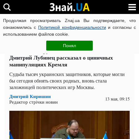
Продолжая просматривать Znaj.ua Вы подтверждаете, что
ВОЙНА РОССИИ ПРОТИВ УКРАИНЫ
КОРОНАВИРУС В 
ознакомились с
Политикой конфиденциальности
и согласны с
использованием файлов cookie.
Главная
Политика
ЧИТАТИ УКРАЇНСЬКОЮ
Понял
Россия блокирует обмен "1000 на 1000":
Дмитрий Лубинец рассказал о циничных
манипуляциях Кремля
Судьба тысяч украинских защитников, которые могли
бы сегодня обнять своих родных, вновь стала
заложницей политических игр Москвы.
Дмитрий Киришин
13 мая, 09:15
Редактор стрічки новин