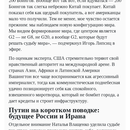
200 Боингов. Вообще вот так вот, если вдуматься — 200
Боингов так слегка небрежно Китай покупает. Китай
показал себя как щедрый покупатель, а вот американцы
мало что получили. Тем не менее, мое чувство остается
прежним: мы наблюдаем новую конфигурацию мира.
Мы видим формирование мира, где центром является
G2 — не G8, не G20, а вообще G2, которые будут
решать судьбу мира», — подчеркнул Игорь Липсиц в
эфире.
По оценкам эксперта, США стремительно теряют свой
нравственный авторитет на международной арене. В
странах Азии, Африки и Латинской Америки
Вашингтон все чаще воспринимается как агрессивный
империалист, тогда как коммунистическая поднебесная
удачно позиционирует себя как спокойного,
взвешенного миротворца, который не бомбит города, а
дает кредиты и строит инфраструктуру.
Путин на коротком поводке:
будущее России и Ирана
Отдельное внимание Наталья Влащенко уделила судьбе