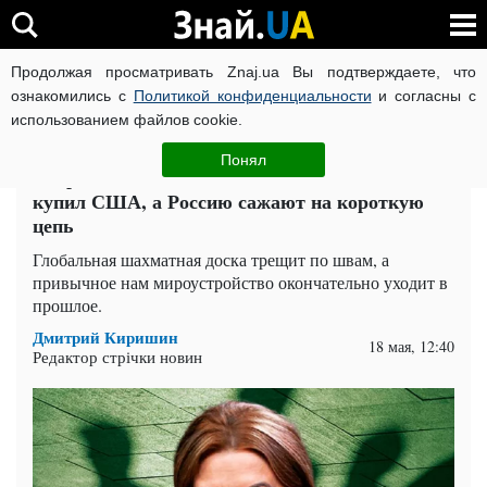
Продолжая просматривать Znaj.ua Вы подтверждаете, что
ВОЙНА РОССИИ ПРОТИВ УКРАИНЫ
КОРОНАВИРУС В 
ознакомились с
Политикой конфиденциальности
и согласны с
использованием файлов cookie.
Главная
Политика
ЧИТАТИ УКРАЇНСЬКОЮ
Понял
Игорь Липсиц на канале Влащенко: Китай
купил США, а Россию сажают на короткую
цепь
Глобальная шахматная доска трещит по швам, а
привычное нам мироустройство окончательно уходит в
прошлое.
Дмитрий Киришин
18 мая, 12:40
Редактор стрічки новин