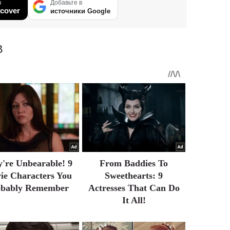
в
Добавьте в
cover
источники Google
В
're Unbearable! 9
From Baddies To
ie Characters You
Sweethearts: 9
obably Remember
Actresses That Can Do
It All!