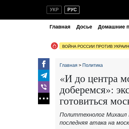
УКР
РУС
Главная
Досье
Домашние 
ВОЙНА РОССИИ ПРОТИВ УКРАИ
Главная
Политика
«И до центра м
доберемся»: экс
готовиться мос
Политтехнолог Михаил 
последняя атака на мос