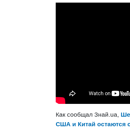
Как сообщал Знай.ua,
Ше
США и Китай остаются 