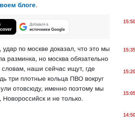
своем блоге
.
15:5
в
Добавьте в
cover
источники Google
, удар по москве доказал, что это мы
15:3
ла разминка, но москва обязательно
 словам, наши сейчас ищут, где
15:2
едь три плотные кольца ПВО вокруг
нули отовсюду, именно поэтому мы
15:0
, Новороссийск и не только.
14:5