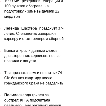
1000 МВт резервной генерации и
5
100 пунктов обогрева: на
подготовку к зиме выделили 22
млрд грн
Легенда "Шахтера" празднует 37-
0
летие: Степаненко завершил
карьеру и стал тренером сборной
Банки открыли данные счетов
5
для сторонних сервисов: новые
правила с августа
Три признака семьи по статье 74
0
СК: без них квартиру после
гражданского брака не разделить
Полмиллиарда гривен за
5
обстрел: КГГА подсчитала
реальную цену ракетных ударов