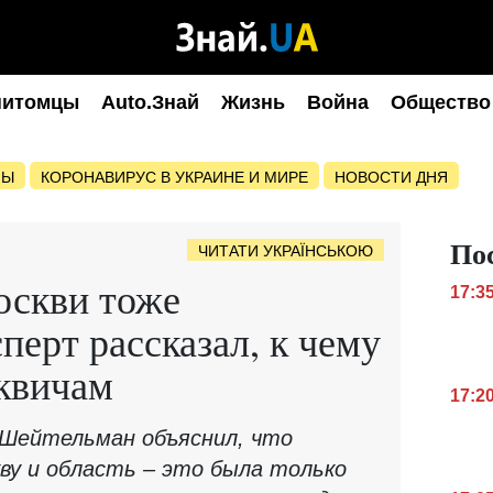
питомцы
Auto.Знай
Жизнь
Война
Общество
НЫ
КОРОНАВИРУС В УКРАИНЕ И МИРЕ
НОВОСТИ ДНЯ
По
ЧИТАТИ УКРАЇНСЬКОЮ
оскви тоже
17:3
перт рассказал, к чему
квичам
17:2
Шейтельман объяснил, что
кву и область – это была только