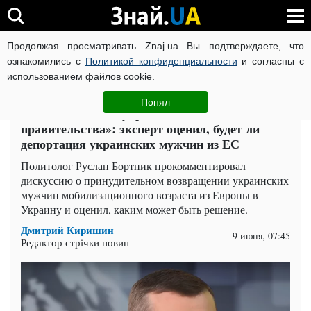
Продолжая просматривать Znaj.ua Вы подтверждаете, что
ВОЙНА РОССИИ ПРОТИВ УКРАИНЫ
КОРОНАВИРУС В 
ознакомились с
Политикой конфиденциальности
и согласны с
использованием файлов cookie.
Главная
Политика
ЧИТАТИ УКРАЇНСЬКОЮ
Понял
«Это инициатива украинского
правительства»: эксперт оценил, будет ли
депортация украинских мужчин из ЕС
Политолог Руслан Бортник прокомментировал
дискуссию о принудительном возвращении украинских
мужчин мобилизационного возраста из Европы в
Украину и оценил, каким может быть решение.
Дмитрий Киришин
9 июня, 07:45
Редактор стрічки новин