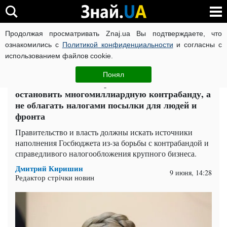
Продолжая просматривать Znaj.ua Вы подтверждаете, что
ВОЙНА РОССИИ ПРОТИВ УКРАИНЫ
КОРОНАВИРУС В 
ознакомились с
Политикой конфиденциальности
и согласны с
использованием файлов cookie.
Главная
Политика
ЧИТАТИ УКРАЇНСЬКОЮ
Понял
Юлия Тимошенко: Правительство должно
остановить многомиллиардную контрабанду, а
не облагать налогами посылки для людей и
фронта
Правительство и власть должны искать источники
наполнения Госбюджета из-за борьбы с контрабандой и
справедливого налогообложения крупного бизнеса.
Дмитрий Киришин
9 июня, 14:28
Редактор стрічки новин