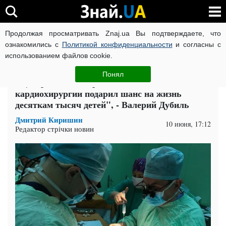
Продолжая просматривать Znaj.ua Вы подтверждаете, что
ВОЙНА РОССИИ ПРОТИВ УКРАИНЫ
КОРОНАВИРУС В 
ознакомились с
Политикой конфиденциальности
и согласны с
использованием файлов cookie.
Главная
Политика
ЧИТАТИ УКРАЇНСЬКОЮ
Понял
"Центр детской кардиологии и
кардиохирургии подарил шанс на жизнь
десяткам тысяч детей", - Валерий Дубиль
Дмитрий Киришин
10 июня, 17:12
Редактор стрічки новин