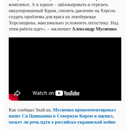
комплексе. А в идеале – заблокировать и отрезать
оккупированный Крым, снизить давление на Херсон,
создать проблемы для врага на левобережье
Херсонщины, максимально усложнить логистику. Над
Александр Мусиенко
этим работа идет», – заключает
.
Мусиенко прокомментировал
Как сообщал Знай.ua,
визит Си Цзиньпина в Северную Корею и оценил,
может ли речь идти о российско-украинской войне
.