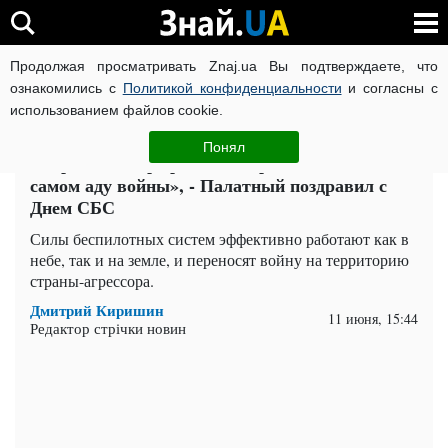
Продолжая просматривать Znaj.ua Вы подтверждаете, что
ВОЙНА РОССИИ ПРОТИВ УКРАИНЫ
КОРОНАВИРУС В 
ознакомились с
Политикой конфиденциальности
и согласны с
использованием файлов cookie.
Главная
Политика
ЧИТАТИ УКРАЇНСЬКОЮ
Понял
«Первый в мире род войск, родившийся в
самом аду войны», - Палатный поздравил с
Днем СБС
Силы беспилотных систем эффективно работают как в
небе, так и на земле, и переносят войну на территорию
страны-агрессора.
Дмитрий Киришин
11 июня, 15:44
Редактор стрічки новин