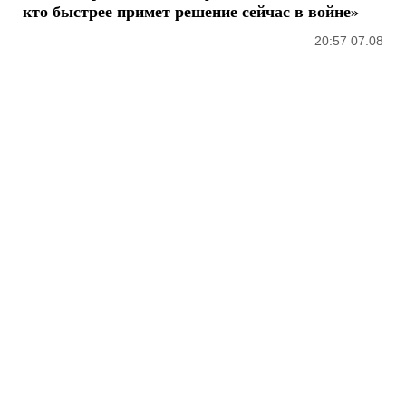
кто быстрее примет решение сейчас в войне»
20:57 07.08
ИИ против ядерки: эксперт
оценил, можно ли российское
ядерное оружие превратить в
сахар
16:27 07.08.26
Мавики, зарядные станции и
аппараты для реанимации:
Христианский корпус передал
груз на Запорожское и
Покровское направления
15:27 07.08.26
«Сейчас у Запада отпускной
сезон»: эксперт заявил, что,
похоже, ни ракет к Patriot, ни
лицензии не будет
15:17 07.08.26