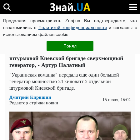
Продолжая просматривать Znaj.ua Вы подтверждаете, что
ВОЙНА РОССИИ ПРОТИВ УКРАИНЫ
КОРОНАВИРУС В 
ознакомились с
Политикой конфиденциальности
и согласны с
использованием файлов cookie.
Главная
Политика
ЧИТАТИ УКРАЇНСЬКОЮ
Понял
«Украинская команда» передала 5-й отдельной
штурмовой Киевской бригаде сверхмощный
генератор, - Артур Палатный
"Украинская команда" передала еще один большой
генератор мощностью 24 киловатт 5 отдельной
штурмовой Киевской бригаде.
Дмитрий Киришин
16 июня, 16:02
Редактор стрічки новин