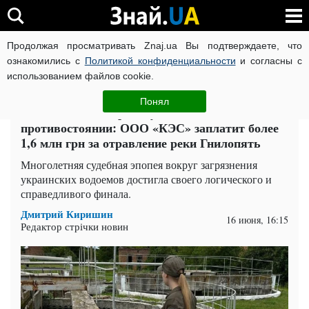
Продолжая просматривать Znaj.ua Вы подтверждаете, что
ВОЙНА РОССИИ ПРОТИВ УКРАИНЫ
КОРОНАВИРУС В 
ознакомились с
Политикой конфиденциальности
и согласны с
использованием файлов cookie.
Главная
Политика
ЧИТАТИ УКРАЇНСЬКОЮ
Понял
Финальный аккорд в судебном
противостоянии: ООО «КЭС» заплатит более
1,6 млн грн за отравление реки Гнилопять
Многолетняя судебная эпопея вокруг загрязнения
украинских водоемов достигла своего логического и
справедливого финала.
Дмитрий Киришин
16 июня, 16:15
Редактор стрічки новин