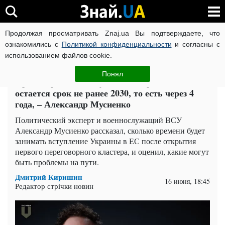
Продолжая просматривать Znaj.ua Вы подтверждаете, что
ВОЙНА РОССИИ ПРОТИВ УКРАИНЫ
КОРОНАВИРУС В 
ознакомились с
Политикой конфиденциальности
и согласны с
использованием файлов cookie.
Главная
Политика
ЧИТАТИ УКРАЇНСЬКОЮ
Понял
Ориентиром для вступления Украины в ЕС
остается срок не ранее 2030, то есть через 4
года, – Александр Мусиенко
Политический эксперт и военнослужащий ВСУ
Александр Мусиенко рассказал, сколько времени будет
занимать вступление Украины в ЕС после открытия
первого переговорного кластера, и оценил, какие могут
быть проблемы на пути.
Дмитрий Киришин
16 июня, 18:45
Редактор стрічки новин