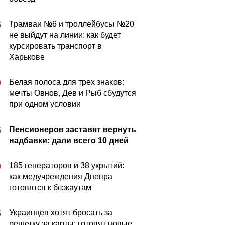
Трамваи №6 и троллейбусы №20
5
не выйдут на линии: как будет
курсировать транспорт в
Харькове
Белая полоса для трех знаков:
0
мечты Овнов, Дев и Рыб сбудутся
при одном условии
Пенсионеров заставят вернуть
5
надбавки: дали всего 10 дней
185 генераторов и 38 укрытий:
0
как медучреждения Днепра
готовятся к блэкаутам
Украинцев хотят бросать за
5
решетку за карты: готовят новые