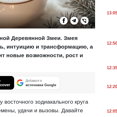
13:0
еной Деревянной Змеи. Змея
12:5
ь, интуицию и трансформацию, а
ит новые возможности, рост и
12:3
в
Добавьте в
cover
источники Google
12:2
у восточного зодиакального круга
емены, удачи и вызовы. Давайте
12:0