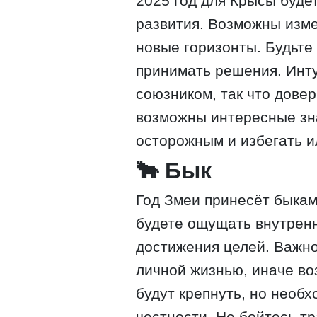
2025 год для Крысы буде
развития. Возможны изме
новые горизонты. Будьте
принимать решения. Инт
союзником, так что довер
возможны интересные зн
осторожным и избегать и
🐂 Бык
Год Змеи принесёт быкам
будете ощущать внутрен
достижения целей. Важно
личной жизнью, иначе во
будут крепнуть, но необ
честности. Не бойтесь т