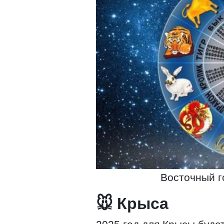
Восточный го
🐭 Крыса