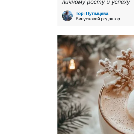
личному росту и успеху
Торі Путімцева
Випусковий редактор