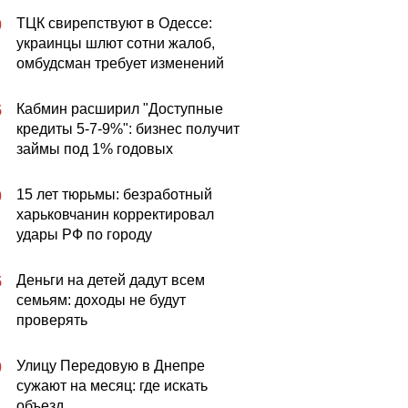
ТЦК свирепствуют в Одессе:
0
украинцы шлют сотни жалоб,
омбудсман требует изменений
Кабмин расширил "Доступные
5
кредиты 5-7-9%": бизнес получит
займы под 1% годовых
15 лет тюрьмы: безработный
0
харьковчанин корректировал
удары РФ по городу
Деньги на детей дадут всем
5
семьям: доходы не будут
проверять
Улицу Передовую в Днепре
0
сужают на месяц: где искать
объезд