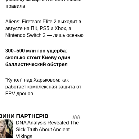
правила
Aliens: Fireteam Elite 2 выходит в
0
августе на ПК, PS5 и Xbox, а
Nintendo Switch 2 — лишь осенью
300–500 млн грн ущерба:
5
сколько стоит Киеву один
баллистический обстрел
"Купол" над Харьковом: как
0
работает комплексная защита от
FPV-дронов
ВИНИ ПАРТНЕРІВ
DNA Analysis Revealed The
Sick Truth About Ancient
Vikings