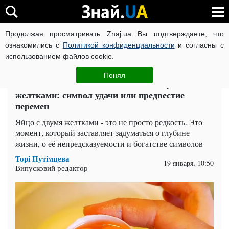
Продолжая просматривать Znaj.ua Вы подтверждаете, что
ВОЙНА РОССИИ ПРОТИВ УКРАИНЫ
КОРОНАВИРУС В 
ознакомились с
Политикой конфиденциальности
и согласны с
использованием файлов cookie.
Главная
Попкорн
ЧИТАТИ УКРАЇНСЬКОЮ
Понял
Что значит, если попалось яйцо с двумя
желтками: символ удачи или предвестие
перемен
Яйцо с двумя желтками - это не просто редкость. Это
момент, который заставляет задуматься о глубине
жизни, о её непредсказуемости и богатстве символов
Торі Путімцева
19 января, 10:50
Випусковий редактор