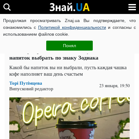
Продолжая просматривать Znaj.ua Вы подтверждаете, что
ВОЙНА РОССИИ ПРОТИВ УКРАИНЫ
КОРОНАВИРУС В 
ознакомились с
Политикой конфиденциальности
и согласны с
использованием файлов cookie.
Главная
Попкорн
ЧИТАТИ УКРАЇНСЬКОЮ
Понял
Это кофе принесет вам тонны удачи: какой
напиток выбрать по знаку Зодиака
Какой бы напиток вы ни выбрали, пусть каждая чашка
кофе наполняет ваш день счастьем
Торі Путімцева
23 января, 19:50
Випусковий редактор