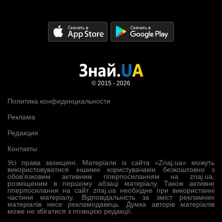
© 2015 - 2026
Политика конфиденциальности
Реклама
Редакция
Контакты
Усі права захищені. Матеріали із сайта «Znaj.ua» можуть
використовуватися іншими користувачами безкоштовно з
обов’язковим активним гіперпосиланням на znaj.ua,
розміщеним в першому абзаці матеріалу. Також активне
гіперпосилання на сайт znaj.ua необхідне при використанні
частини матеріалу. Відповідальність за зміст рекламних
матеріалів несе рекламодавець. Думка авторів матеріалів
може не збігатися з позицією редакції.