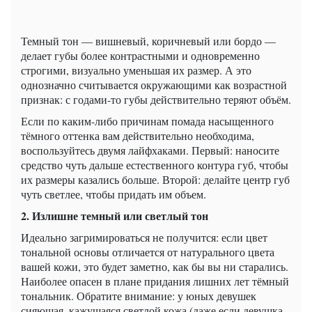
Темный тон — вишневый, коричневый или бордо —
делает губы более контрастными и одновременно
строгими, визуально уменьшая их размер. А это
однозначно считывается окружающими как возрастной
признак: с годами-то губы действительно теряют объём.
Если по каким-либо причинам помада насыщенного
тёмного оттенка вам действительно необходима,
воспользуйтесь двумя лайфхаками. Первый: наносите
средство чуть дальше естественного контура губ, чтобы
их размеры казались больше. Второй: делайте центр губ
чуть светлее, чтобы придать им объем.
2. Излишне темный или светлый тон
Идеально загримироваться не получится: если цвет
тональной основы отличается от натурального цвета
вашей кожи, это будет заметно, как бы вы ни старались.
Наиболее опасен в плане придания лишних лет тёмный
тональник. Обратите внимание: у юных девушек
сияющая, кажущаяся светлой кожа (даже если девушка