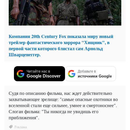
Компания 20th Century Fox показала миру новый
трейлер фантастического хоррора "Хищник", в
первой части которого блистал сам Арнольд
Шварценеггер.
Читайте нас в
Добавьте в
Google Discover
источники Google
Судя по описанию фильма, нас ждет действительно
захватывающее зрелище: "самые опасные охотники во
вселенной стали еще сильнее, умнее и смертоноснее".
Слоган фильма: "Ты никогда не увидишь его
приближения".