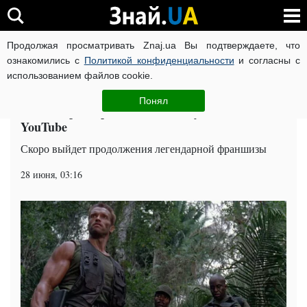
Продолжая просматривать Znaj.ua Вы подтверждаете, что
ВОЙНА РОССИИ ПРОТИВ УКРАИНЫ
КОРОНАВИРУС В 
ознакомились с
Политикой конфиденциальности
и согласны с
использованием файлов cookie.
Главная
Попкорн
ЧИТАТИ УКРАЇНСЬКОЮ
Понял
Новый трейлер "Хищника" опубликовали на
YouTube
Скоро выйдет продолжения легендарной франшизы
28 июня, 03:16