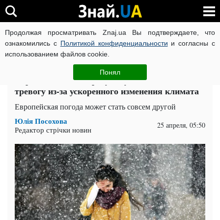
Продолжая просматривать Znaj.ua Вы подтверждаете, что
ВОЙНА РОССИИ ПРОТИВ УКРАИНЫ
КОРОНАВИРУС В 
ознакомились с
Политикой конфиденциальности
и согласны с
использованием файлов cookie.
Главная
Наука
ЧИТАТИ УКРАЇНСЬКОЮ
Понял
Европа может замерзнуть: ученые бьют
тревогу из-за ускоренного изменения климата
Европейская погода может стать совсем другой
Юлія Посохова
25 апреля, 05:50
Редактор стрічки новин