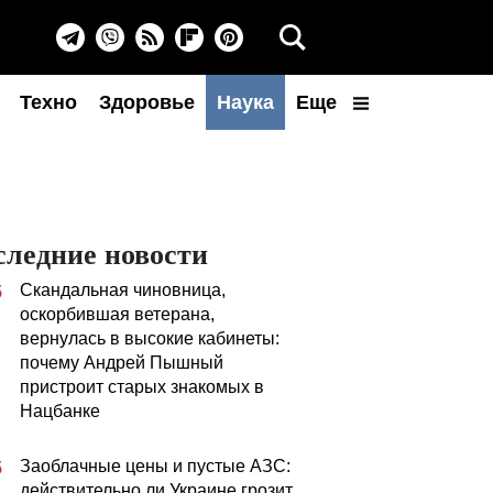
Техно
Здоровье
Наука
Еще
следние новости
Скандальная чиновница,
5
оскорбившая ветерана,
вернулась в высокие кабинеты:
почему Андрей Пышный
пристроит старых знакомых в
Нацбанке
Заоблачные цены и пустые АЗС:
5
действительно ли Украине грозит