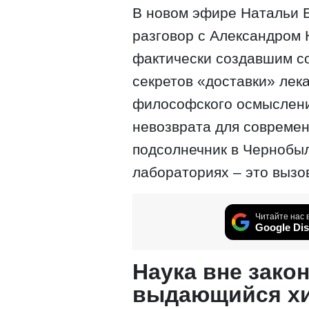
В новом эфире Натальи 
разговор с Александром
фактически создавшим с
секретов «доставки» лека
философского осмысления
невозврата для совреме
подсолнечник в Чернобыл
лабораториях – это вызо
Читайте нас 
Google Dis
Наука вне зако
выдающийся хи