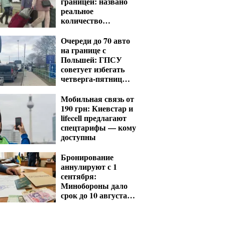
границей: названо
реальное
количество
оставшихся
Очереди до 70 авто
на границе с
Польшей: ГПСУ
советует избегать
четверга-пятницы и
выходных
Мобильная связь от
190 грн: Киевстар и
lifecell предлагают
спецтарифы — кому
доступны
Бронирование
аннулируют с 1
сентября:
Минобороны дало
срок до 10 августа
для критических
предприятий