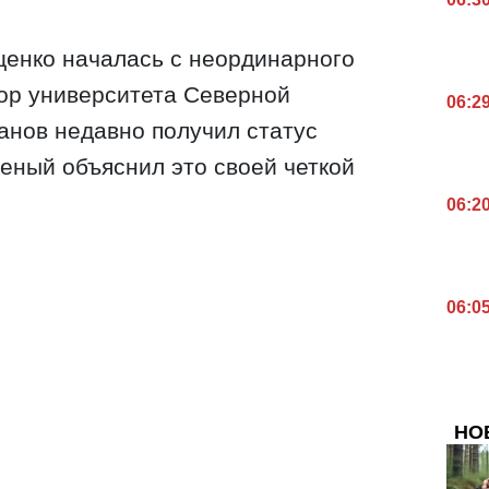
енко началась с неординарного
сор университета Северной
06:2
анов недавно получил статус
ченый объяснил это своей четкой
06:2
06:0
НО