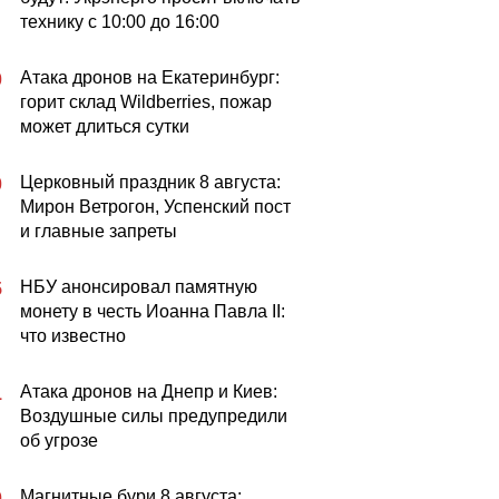
технику с 10:00 до 16:00
Атака дронов на Екатеринбург:
0
горит склад Wildberries, пожар
может длиться сутки
Церковный праздник 8 августа:
0
Мирон Ветрогон, Успенский пост
и главные запреты
НБУ анонсировал памятную
5
монету в честь Иоанна Павла II:
что известно
Атака дронов на Днепр и Киев:
1
Воздушные силы предупредили
об угрозе
Магнитные бури 8 августа:
0