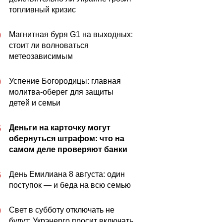
топливный кризис
Магнитная буря G1 на выходных:
0
стоит ли волноваться
метеозависимым
Успение Богородицы: главная
0
молитва-оберег для защиты
детей и семьи
Деньги на карточку могут
5
обернуться штрафом: что на
самом деле проверяют банки
День Емилиана 8 августа: один
5
поступок — и беда на всю семью
Свет в субботу отключать не
0
будут: Укрэнерго просит включать