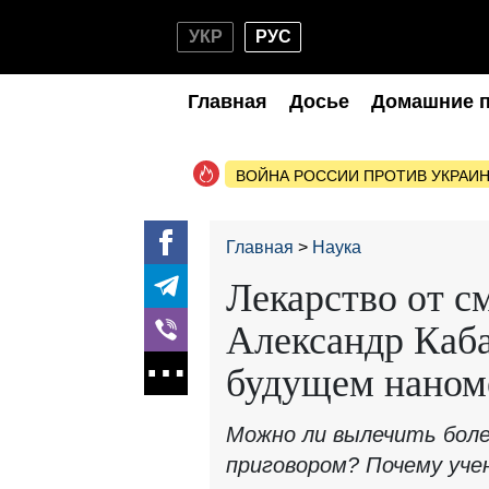
УКР
РУС
Главная
Досье
Домашние 
ВОЙНА РОССИИ ПРОТИВ УКРАИ
Главная
Наука
Лекарство от с
Александр Каб
будущем нано
Можно ли вылечить бол
приговором? Почему уче