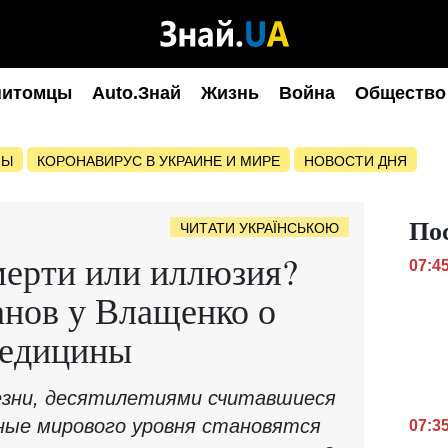
питомцы
Auto.Знай
Жизнь
Война
Общество
НЫ
КОРОНАВИРУС В УКРАИНЕ И МИРЕ
НОВОСТИ ДНЯ
По
ЧИТАТИ УКРАЇНСЬКОЮ
мерти или иллюзия?
07:4
анов у Влащенко о
медицины
езни, десятилетиями считавшиеся
ные мирового уровня становятся
07:3