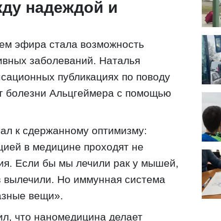
жду надеждой и
тем эфира стала возможность
ивных заболеваний. Наталья
сационных публикациях по поводу
т болезни Альцгеймера с помощью
ал к сдержанному оптимизму:
цией в медицине проходят не
ия. Если бы мы лечили рак у мышей,
з вылечили. Но иммунная система
азные вещи».
л, что наномедицина делает