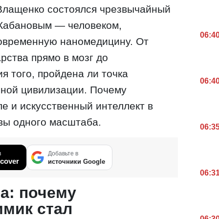
Влащенко состоялся чрезвычайный
 Кабановым — человеком,
06:4
овременную наномедицину. От
рства прямо в мозг до
 того, пройдена ли точка
06:4
нной цивилизации. Почему
е и искусственный интеллект в
вы одного масштаба.
06:3
в
Добавьте в
cover
источники Google
06:3
на: почему
мик стал
06:3