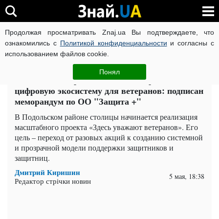
Продолжая просматривать Znaj.ua Вы подтверждаете, что
ВОЙНА РОССИИ ПРОТИВ УКРАИНЫ
КОРОНАВИРУС В 
ознакомились с
Политикой конфиденциальности
и согласны с
использованием файлов cookie.
Главная
Наука
ЧИТАТИ УКРАЇНСЬКОЮ
Понял
В Подольском районе Киева внедряют
цифровую экосистему для ветеранов: подписан
меморандум по ОО "Защита +"
В Подольском районе столицы начинается реализация
масштабного проекта «Здесь уважают ветеранов». Его
цель – переход от разовых акций к созданию системной
и прозрачной модели поддержки защитников и
защитниц.
Дмитрий Киришин
5 мая, 18:38
Редактор стрічки новин