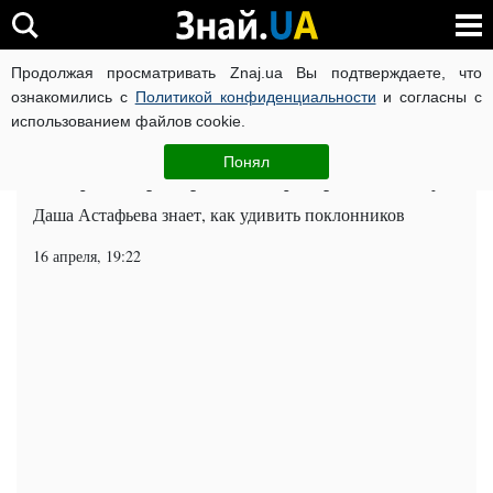
Продолжая просматривать Znaj.ua Вы подтверждаете, что
ВОЙНА РОССИИ ПРОТИВ УКРАИНЫ
КОРОНАВИРУС В 
ознакомились с
Политикой конфиденциальности
и согласны с
использованием файлов cookie.
Главная
Шоу-бизнес
ЧИТАТИ УКРАЇНСЬКОЮ
Понял
Астафьева примерила "скафандр" в облипку
Даша Астафьева знает, как удивить поклонников
16 апреля, 19:22