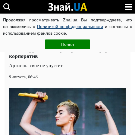
Продолжая просматривать Znaj.ua Вы подтверждаете, что
ВОЙНА РОССИИ ПРОТИВ УКРАИНЫ
КОРОНАВИРУС В 
ознакомились с
Политикой конфиденциальности
и согласны с
использованием файлов cookie.
Главная
Шоу-бизнес
ЧИТАТИ УКРАЇНСЬКОЮ
Понял
Кэти Перри выбила рекордный гонорар за
корпоратив
Артистка свое не упустит
9 августа, 06:46