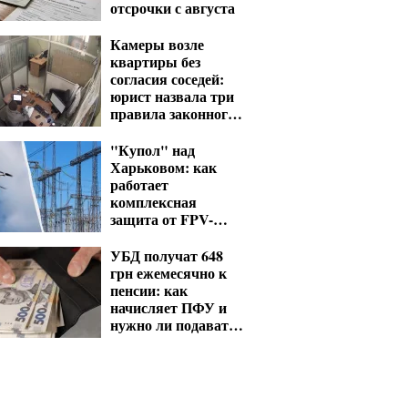
отсрочки с августа
Камеры возле
квартиры без
согласия соседей:
юрист назвала три
правила законного
видеонаблюдения
"Купол" над
Харьковом: как
работает
комплексная
защита от FPV-
дронов
УБД получат 648
грн ежемесячно к
пенсии: как
начисляет ПФУ и
нужно ли подавать
заявление