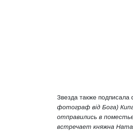
Звезда также подписала ф
фотограф від Бога) Кип
отправились в поместье
встречает княжна Натал