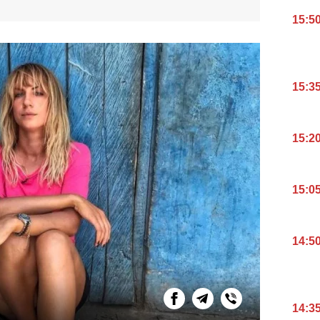
15:5
15:3
15:2
15:0
14:5
14:3