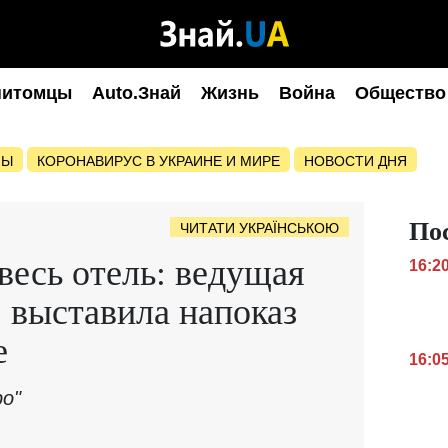
питомцы
Auto.Знай
Жизнь
Война
Общество
НЫ
КОРОНАВИРУС В УКРАИНЕ И МИРЕ
НОВОСТИ ДНЯ
По
ЧИТАТИ УКРАЇНСЬКОЮ
весь отель: ведущая
16:2
 выставила напоказ
е
16:0
ро"