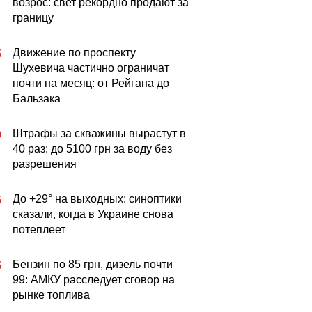
возрос: свет рекордно продают за
границу
Движение по проспекту
5
Шухевича частично ограничат
почти на месяц: от Рейгана до
Бальзака
Штрафы за скважины вырастут в
0
40 раз: до 5100 грн за воду без
разрешения
До +29° на выходных: синоптики
5
сказали, когда в Украине снова
потеплеет
Бензин по 85 грн, дизель почти
5
99: АМКУ расследует сговор на
рынке топлива