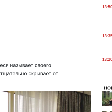
13:5
13:3
13:2
Леся называет своего
 тщательно скрывает от
НО