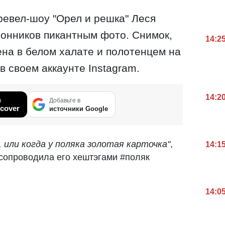
ревел-шоу "Орел и решка" Леся
онников пикантным фото. Снимок,
14:2
ена в белом халате и полотенцем на
в своем аккаунте Instagram.
14:2
в
Добавьте в
cover
источники Google
 или когда у поляка золотая карточка"
,
14:1
 сопроводила его хештэгами #поляк
14:0