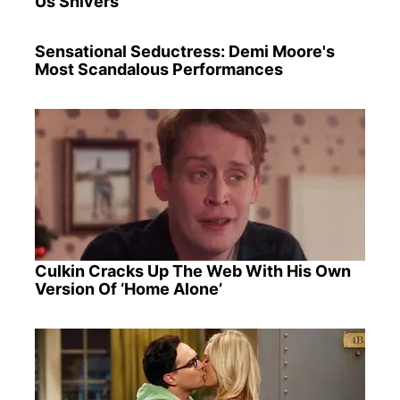
Us Shivers
Sensational Seductress: Demi Moore's
Most Scandalous Performances
Culkin Cracks Up The Web With His Own
Version Of ‘Home Alone’