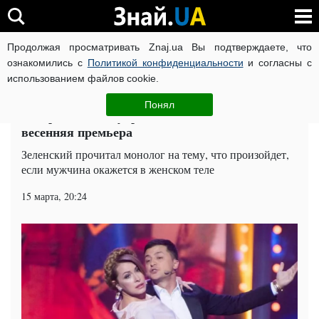
Продолжая просматривать Znaj.ua Вы подтверждаете, что
ВОЙНА РОССИИ ПРОТИВ УКРАИНЫ
КОРОНАВИРУС В 
ознакомились с
Политикой конфиденциальности
и согласны с
использованием файлов cookie.
Главная
Шоу-бизнес
ЧИТАТИ УКРАЇНСЬКОЮ
Понял
Вечерний Киев: украинцев ошеломила
весенняя премьера
Зеленский прочитал монолог на тему, что произойдет,
если мужчина окажется в женском теле
15 марта, 20:24