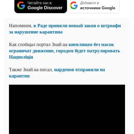
Читайте нас в
Добавьте в
Google Discover
источники Google
в Раде приняли новый закон о штроафи
Напомним,
за нарушение карантина
киевлянам без масок
Как сообщал портал Знай.ua
ограничат движение, городом будет патрулировать
Нацполіція
нардепов отправили на
Также Знай.ua писал,
карантин