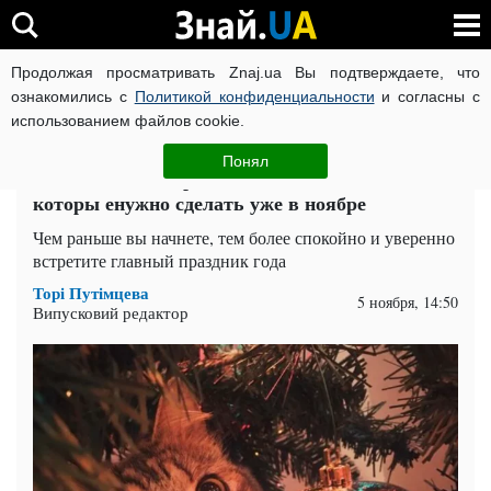
Продолжая просматривать Znaj.ua Вы подтверждаете, что
ВОЙНА РОССИИ ПРОТИВ УКРАИНЫ
КОРОНАВИРУС В 
ознакомились с
Политикой конфиденциальности
и согласны с
использованием файлов cookie.
Главная
Общество
ЧИТАТИ УКРАЇНСЬКОЮ
Понял
Успейте до декабря: 7 дел для Нового года,
которы енужно сделать уже в ноябре
Чем раньше вы начнете, тем более спокойно и уверенно
встретите главный праздник года
Торі Путімцева
5 ноября, 14:50
Випусковий редактор