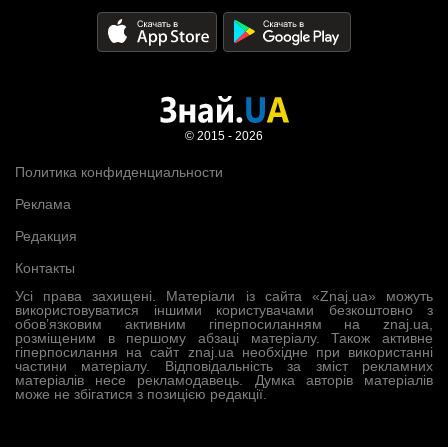
© 2015 - 2026
Политика конфиденциальности
Реклама
Редакция
Контакты
Усі права захищені. Матеріали із сайта «Znaj.ua» можуть
використовуватися іншими користувачами безкоштовно з
обов’язковим активним гіперпосиланням на znaj.ua,
розміщеним в першому абзаці матеріалу. Також активне
гіперпосилання на сайт znaj.ua необхідне при використанні
частини матеріалу. Відповідальність за зміст рекламних
матеріалів несе рекламодавець. Думка авторів матеріалів
може не збігатися з позицією редакції.