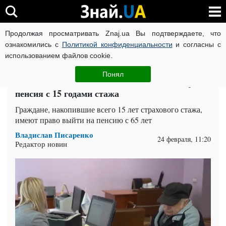
Продолжая просматривать Znaj.ua Вы подтверждаете, что
ВОЙНА РОССИИ ПРОТИВ УКРАИНЫ
КОРОНАВИРУС В 
ознакомились с
Политикой конфиденциальности
и согласны с
использованием файлов cookie.
Главная
Общество
ЧИТАТИ УКРАЇНСЬКОЮ
Понял
Есть ли смысл вкалывать 40 лет: какой будет
пенсия с 15 годами стажа
Граждане, накопившие всего 15 лет страхового стажа,
имеют право выйти на пенсию с 65 лет
Владислав Писаренко
24 февраля, 11:20
Редактор новин