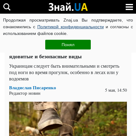
Продолжая просматривать Znaj.ua Вы подтверждаете, что
ВОЙНА РОССИИ ПРОТИВ УКРАИНЫ
КОРОНАВИРУС В 
ознакомились с
Политикой конфиденциальности
и согласны с
использованием файлов cookie.
Главная
Общество
ЧИТАТИ УКРАЇНСЬКОЮ
Понял
Весеннее нашествие змей: как отличить
ядовитые и безопасные виды
Украинцам следует быть внимательными и смотреть
под ноги во время прогулок, особенно в лесах или у
водоемов
Владислав Писаренко
5 мая, 14:50
Редактор новин