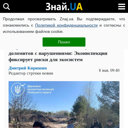
Продолжая просматривать Znaj.ua Вы подтверждаете, что
ВОЙНА РОССИИ ПРОТИВ УКРАИНЫ
КОРОНАВИРУС В 
ознакомились с
Политикой конфиденциальности
и согласны с
использованием файлов cookie.
Главная
Общество
ЧИТАТИ УКРАЇНСЬКОЮ
Понял
Разработка Негребовского месторождения
доломитов с нарушениями: Экоинспекция
фиксирует риски для экосистем
Дмитрий Киришин
8 мая, 09:40
Редактор стрічки новин