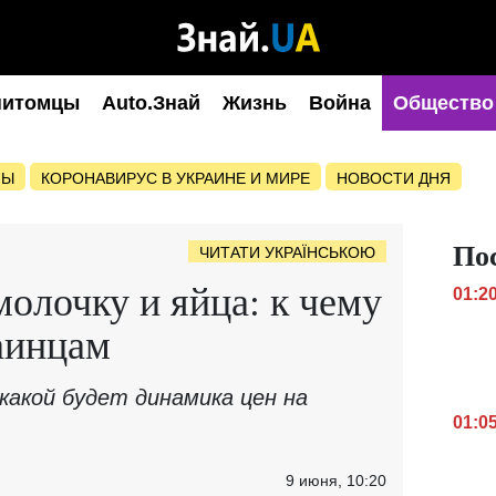
питомцы
Auto.Знай
Жизнь
Война
Общество
НЫ
КОРОНАВИРУС В УКРАИНЕ И МИРЕ
НОВОСТИ ДНЯ
По
ЧИТАТИ УКРАЇНСЬКОЮ
молочку и яйца: к чему
01:2
аинцам
какой будет динамика цен на
01:0
9 июня, 10:20