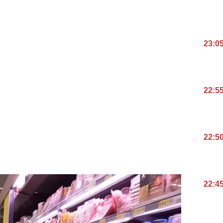
23:0
22:5
22:5
22:4