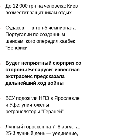
До 12 000 грн на человека: Киев
0
возместит защитникам отдых
Судаков — в топ-5 чемпионата
0
Португалии по созданным
шансам: кого опередил хавбек
"Бенфики"
Будет неприятный сюрприз со
5
стороны Беларуси: известная
экстрасенс предсказала
дальнейший ход войны
ВСУ подожгли НПЗ в Ярославле
0
и Уфе: уничтожены
ретрансляторы "Гераней"
Лунный гороскоп на 7–8 августа:
0
25-й лунный день — уединение,