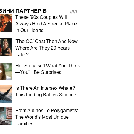
ВИНИ ПАРТНЕРІВ
These '90s Couples Will
Always Hold A Special Place
In Our Hearts
'The OC' Cast Then And Now -
Where Are They 20 Years
Later?
Her Story Isn't What You Think
—You''ll Be Surprised
Is There An Intersex Whale?
This Finding Baffles Science
From Albinos To Polygamists:
The World's Most Unique
Families