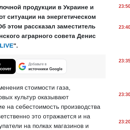
23:5
лочной продукции в Украине и
от ситуации на энергетическом
Об этом рассказал заместитель
23:4
нского аграрного совета Денис
LIVE
".
23:3
в
Добавьте в
cover
источники Google
менения стоимости газа,
23:3
овых культур оказывают
ие на себестоимость производства
ветственно это отражается и на
23:2
упатели на полках магазинов и