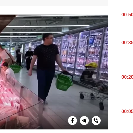
00:5
00:3
00:2
00:0