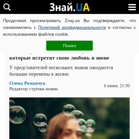
Продолжая просматривать Znaj.ua Вы подтверждаете, что
ВОЙНА РОССИИ ПРОТИВ УКРАИНЫ
КОРОНАВИРУС В 
ознакомились с
Политикой конфиденциальности
и согласны с
использованием файлов cookie.
Главная
Общество
ЧИТАТИ УКРАЇНСЬКОЮ
Понял
Жизнь будет бить ключом: три знака Зодиака,
которые встретят свою любовь в июне
У представителей нескольких знаков ожидаются
большие перемены в жизни.
Олена Романчук
6 июня, 21:50
Редактор стрічки новин