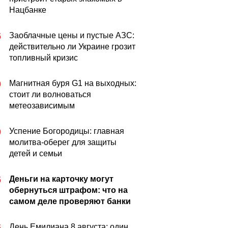
Нацбанке
Заоблачные цены и пустые АЗС:
5
действительно ли Украине грозит
топливный кризис
Магнитная буря G1 на выходных:
0
стоит ли волноваться
метеозависимым
Успение Богородицы: главная
0
молитва-оберег для защиты
детей и семьи
Деньги на карточку могут
5
обернуться штрафом: что на
самом деле проверяют банки
День Емилиана 8 августа: один
5