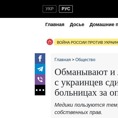
УКР
РУС
Главная
Досье
Домашние 
ВОЙНА РОССИИ ПРОТИВ УКРАИ
Главная
Общество
Обманывают и л
с украинцев сд
больницах за о
Медики пользуются тем,
собственных прав.