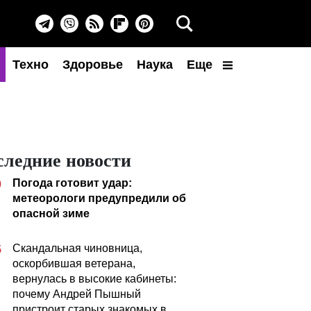
Техно
Здоровье
Наука
Еще
следние новости
Погода готовит удар:
0
метеорологи предупредили об
опасной зиме
Скандальная чиновница,
5
оскорбившая ветерана,
вернулась в высокие кабинеты:
почему Андрей Пышный
пристроит старых знакомых в