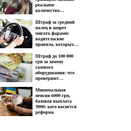
реальное
количество
оставшихся
Штраф за средний
палец и запрет
мигать фарами:
водительские
правила, которых
нет в ПДД
Штраф до 100 000
грн за замену
газового
оборудования: что
проверяют
газовщики
Минимальная
пенсия 6000 грн,
базовая выплата
3000: кого коснется
реформа