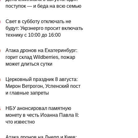
поступок — и беда на всю семью
Свет в субботу отключать не
0
будут: Укрэнерго просит включать
технику с 10:00 до 16:00
Атака дронов на Екатеринбург:
0
горит склад Wildberries, пожар
может длиться сутки
Церковный праздник 8 августа:
0
Мирон Ветрогон, Успенский пост
и главные запреты
НБУ анонсировал памятную
5
монету в честь Иоанна Павла II:
что известно
Атака дронов на Днепр и Киев:
1