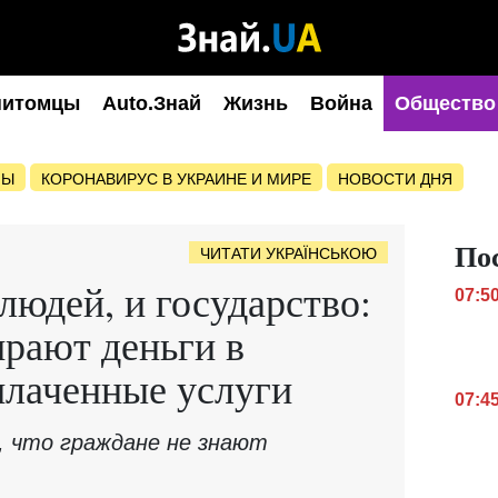
питомцы
Auto.Знай
Жизнь
Война
Общество
НЫ
КОРОНАВИРУС В УКРАИНЕ И МИРЕ
НОВОСТИ ДНЯ
По
ЧИТАТИ УКРАЇНСЬКОЮ
юдей, и государство:
07:5
ирают деньги в
плаченные услуги
07:4
 что граждане не знают