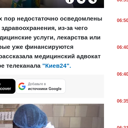
х пор недостаточно осведомлены
06:5
 здравоохранения, из-за чего
дицинские услуги, лекарства или
орые уже финансируются
06:4
 рассказала медицинский адвокат
ре телеканала
"Киев24".
06:4
в
Добавьте в
cover
источники Google
06:3
06:3