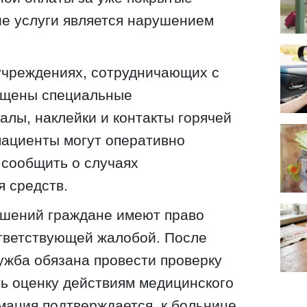
ие услуги является нарушением
 учреждениях, сотрудничающих с
мещены специальные
лы, наклейки и контакты горячей
пациенты могут оперативно
 сообщить о случаях
 средств.
ушений граждане имеют право
ответствующей жалобой. После
ужба обязана провести проверку
ь оценку действиям медицинского
ация подтверждается, к больнице