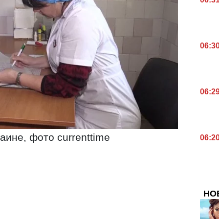
06:3
06:2
аине, фото currenttime
06:2
НО