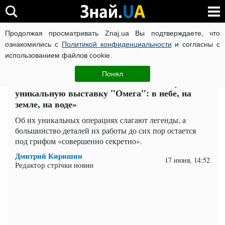
Продолжая просматривать Znaj.ua Вы подтверждаете, что
ВОЙНА РОССИИ ПРОТИВ УКРАИНЫ
КОРОНАВИРУС В 
ознакомились с
Политикой конфиденциальности
и согласны с
использованием файлов cookie.
Главная
Общество
ЧИТАТИ УКРАЇНСЬКОЮ
Понял
Тайны элитного спецназа: в Киеве открыли
уникальную выставку "Омега": в небе, на
земле, на воде»
Об их уникальных операциях слагают легенды, а
большинство деталей их работы до сих пор остается
под грифом «совершенно секретно».
Дмитрий Киришин
17 июня, 14:52
Редактор стрічки новин