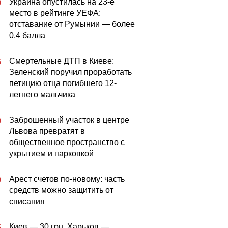
Украина опустилась на 23-е
0
место в рейтинге УЕФА:
отставание от Румынии — более
0,4 балла
Смертельные ДТП в Киеве:
5
Зеленский поручил проработать
петицию отца погибшего 12-
летнего мальчика
Заброшенный участок в центре
0
Львова превратят в
общественное пространство с
укрытием и парковкой
Арест счетов по-новому: часть
0
средств можно защитить от
списания
Киев — 30 грн, Харьков —
5