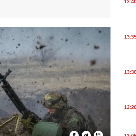
13:4
13:3
13:3
13:2
13:0