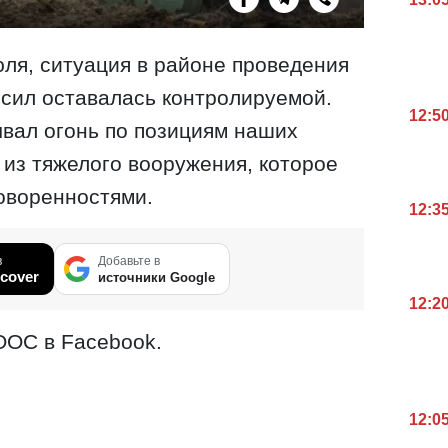
юля, ситуация в районе проведения
сил оставалась контролируемой.
12:5
ывал огонь по позициям наших
а из тяжелого вооружения, которое
оворенностями.
12:3
в
Добавьте в
cover
источники Google
12:2
ООС в Facebook.
12:0