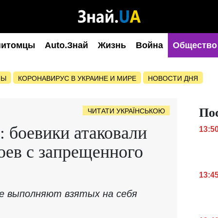
питомцы
Auto.Знай
Жизнь
Война
Общество
НЫ
КОРОНАВИРУС В УКРАИНЕ И МИРЕ
НОВОСТИ ДНЯ
По
ЧИТАТИ УКРАЇНСЬКОЮ
: боевики атаковали
13:5
оев с запрещенного
13:4
не выполняют взятых на себя