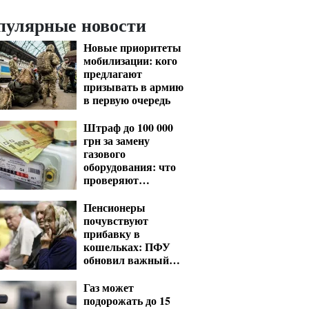
пулярные новости
Новые приоритеты
мобилизации: кого
предлагают
призывать в армию
в первую очередь
Штраф до 100 000
грн за замену
газового
оборудования: что
проверяют
газовщики
Пенсионеры
почувствуют
прибавку в
кошельках: ПФУ
обновил важный
показатель для
расчета выплат
Газ может
подорожать до 15