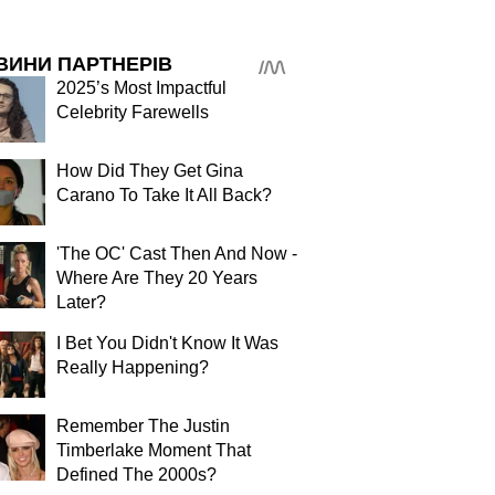
ВИНИ ПАРТНЕРІВ
2025’s Most Impactful
Celebrity Farewells
How Did They Get Gina
Carano To Take It All Back?
'The OC' Cast Then And Now -
Where Are They 20 Years
Later?
I Bet You Didn't Know It Was
Really Happening?
Remember The Justin
Timberlake Moment That
Defined The 2000s?