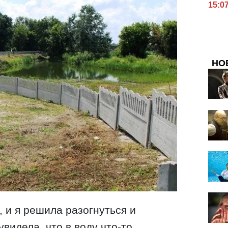
15:0
НО
, и я решила разогнуться и
увидела, что в воду что-то