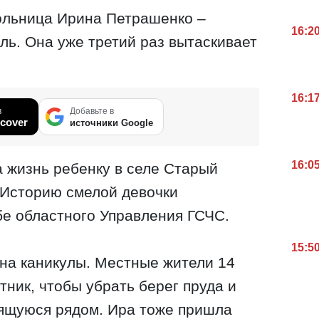
ольница Ирина Петрашенко –
16:2
ль. Она уже третий раз вытаскивает
16:1
в
Добавьте в
cover
источники Google
16:0
а жизнь ребенку в селе Старый
 Историю смелой девочки
бе областного Управления ГСЧС.
15:5
на каникулы. Местные жители 14
тник, чтобы убрать берег пруда и
дящуюся рядом. Ира тоже пришла