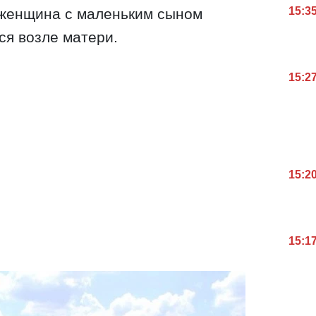
15:3
 женщина с маленьким сыном
ся возле матери.
15:2
15:2
15:1