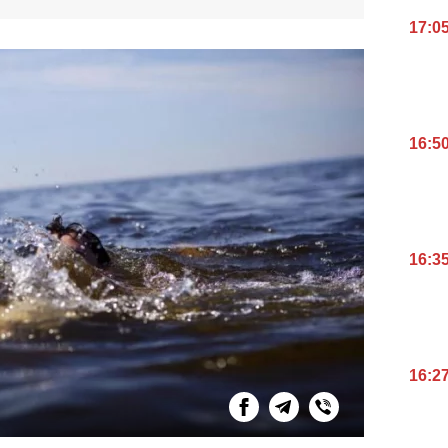
17:0
16:5
16:3
16:2