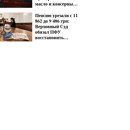
масло и консервы
— что исчезнет с
полок
Пенсию урезали с 11
862 до 9 486 грн:
Верховный Суд
обязал ПФУ
восстановить
выплаты