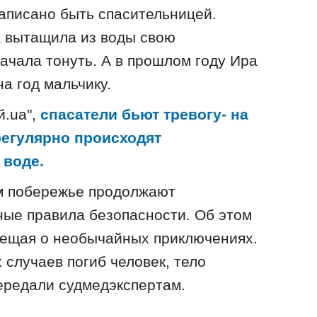
написано быть спасительницей.
на вытащила из воды свою
начала тонуть. А в прошлом году Ира
а год мальчику.
й.ua",
спасатели
бьют тревогу
- на
регулярно происходят
 воде.
м побережье продолжают
ые правила безопасности. Об этом
вещая о необычайных приключениях.
 случаев погиб человек, тело
ередали судмедэкспертам.