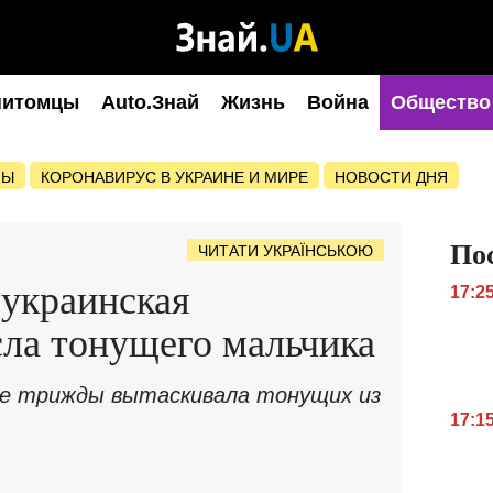
питомцы
Auto.Знай
Жизнь
Война
Общество
НЫ
КОРОНАВИРУС В УКРАИНЕ И МИРЕ
НОВОСТИ ДНЯ
По
ЧИТАТИ УКРАЇНСЬКОЮ
 украинская
17:2
ла тонущего мальчика
же трижды вытаскивала тонущих из
17:1