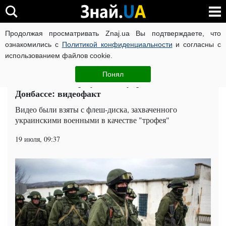
Продолжая просматривать Znaj.ua Вы подтверждаете, что
ВОЙНА РОССИИ ПРОТИВ УКРАИНЫ
КОРОНАВИРУС В 
ознакомились с
Политикой конфиденциальности
и согласны с
использованием файлов cookie.
Главная
Общество
ЧИТАТИ УКРАЇНСЬКОЮ
Понял
Ублюдки Вагнера убивали украинцев на
Донбассе: видеофакт
Видео были взяты с флеш-диска, захваченного
украинскими военными в качестве "трофея"
19 июля, 09:37