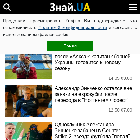
Александр Зинченко
Продолжая просматривать Znaj.ua Вы подтверждаете, что
ознакомились с
Политикой конфиденциальности
и согласны с
использованием файлов cookie.
Новости
Понял
Зинченко — свободный агент
после «Аякса»: капитан сборной
Украины готовится к новому
сезону
14:35 03.08
Александр Зинченко остался вне
заявки на еврокубки после
перехода в "Ноттингем Форест"
12:50 07.09
Одноклубник Александра
Зинченко забанен в Counter-
Strike 2: звезда футбола "попал"