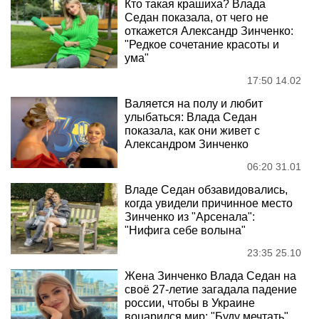
Кто такая крашиха? Влада
Седан показала, от чего не
откажется Александр Зинченко:
"Редкое сочетание красоты и
ума"
17:50 14.02
Валяется на полу и любит
улыбаться: Влада Седан
показала, как они живет с
Александром Зинченко
06:20 31.01
Владе Седан обзавидовались,
когда увидели причинное место
Зинченко из "Арсенала":
"Нифига себе волына"
23:35 25.10
Жена Зинченко Влада Седан на
своё 27-летие загадала падение
россии, чтобы в Украине
воцарился мир: "Буду мечтать"