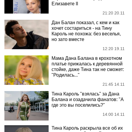
Елизавете II
21:20 20.11
Дан Балан показал, с кем и как
хочет состариться - на Тину
Кароль не похожа: без веселья,
но зато вместе
12:20 19.11
Мама Дана Балана в крохотном
платье прижалась к деревянной
стойке, даже Тина так не сможет:
"Родилась..."
21:45 14.11
Тина Кароль "взялась" за Дана
Балана и озадачила фанатов: "А
где это вы поселились?"
14:00 14.11
Тина Кароль раскрыла все об их