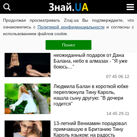
Дан Балан
Продолжая просматривать Znaj.ua Вы подтверждаете, что
ознакомились с
Политикой конфиденциальности
и согласны с
использованием файлов cookie.
Новости
Понял
Тине Кароль сделали
неожиданный подарок от Дана
Балана, небо в алмазах - "Я уже
боюсь…"
07:45 06.12
Людмила Балан в короткой юбке
переплюнула Тину Кароль,
нашла сыну другую: "В дочери
годится"
14:45 29.11
13-летний Вениамин порадовал
примчавшую в Британию Тину
Кароль языком: на радость